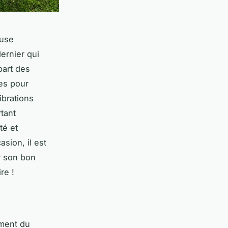
euse
ernier qui
part des
les pour
ibrations
rtant
té et
sion, il est
r son bon
re !
ement du