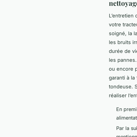
nettoyag
L’entretien
votre tract
soigné, la l
les bruits i
durée de vi
les pannes. 
ou encore p
garanti à la
tondeuse. S
réaliser l’e
En premi
alimentat
Par la su
mentionn