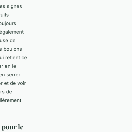
des signes
uits
toujours
t également
euse de
es boulons
ui retient ce
er en le
ien serrer
r et de voir
ers de
lièrement
 pour le