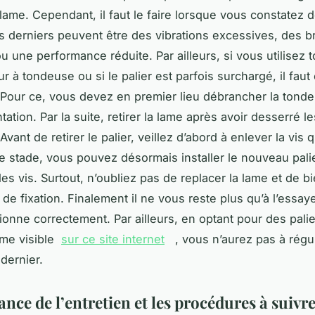
a lame. Cependant, il faut le faire lorsque vous constatez 
s derniers peuvent être des vibrations excessives, des br
ou une performance réduite. Par ailleurs, si vous utilisez 
ur à tondeuse ou si le palier est parfois surchargé, il fau
 Pour ce, vous devez en premier lieu débrancher la tond
tation. Par la suite, retirer la lame après avoir desserré l
 Avant de retirer le palier, veillez d’abord à enlever la vis q
ce stade, vous pouvez désormais installer le nouveau pali
les vis. Surtout, n’oubliez pas de replacer la lame et de b
de fixation. Finalement il ne vous reste plus qu’à l’essaye
tionne correctement. Par ailleurs, en optant pour des pali
mme visible
sur ce site internet
, vous n’aurez pas à régu
dernier.
nce de l’entretien et les procédures à suivre