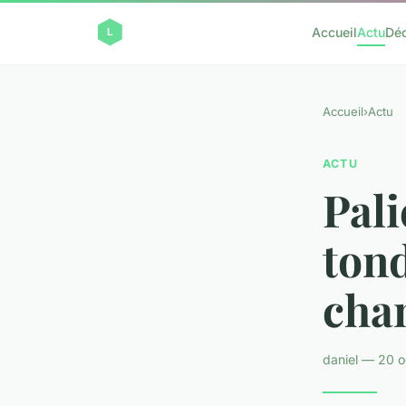
Accueil
Actu
Dé
Accueil
›
Actu
ACTU
Pali
tond
chan
daniel — 20 o