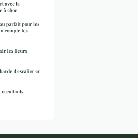
rt avec la
e à choc
u parfait pour les
en compte les
sir les fleurs
arde d'escalier en
 occultants