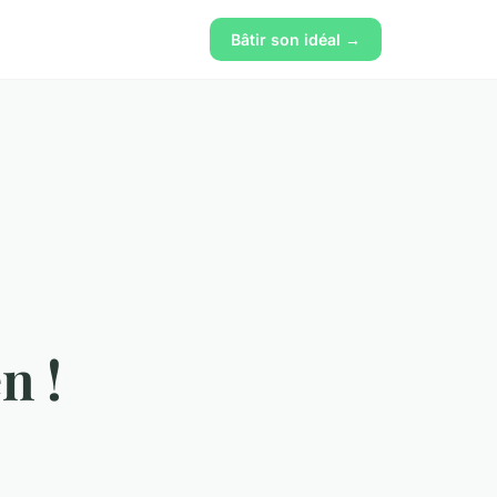
Bâtir son idéal →
n !