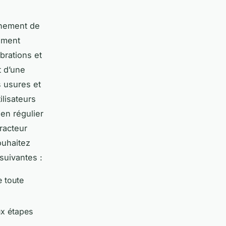
onnement de
ement
brations et
t d’une
 usures et
ilisateurs
en régulier
tracteur
ouhaitez
 suivantes :
e toute
ux étapes