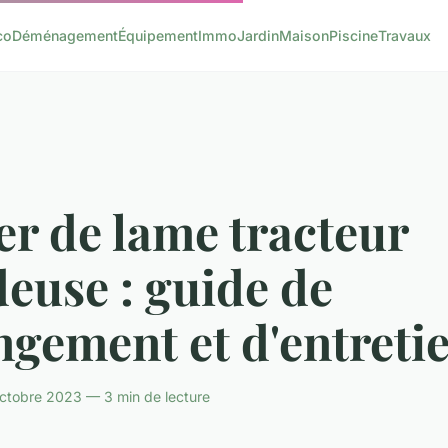
co
Déménagement
Équipement
Immo
Jardin
Maison
Piscine
Travaux
er de lame tracteur
euse : guide de
gement et d'entretie
ctobre 2023 — 3 min de lecture