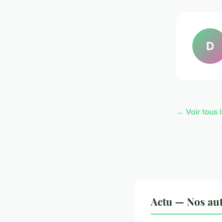
D
← Voir tous l
Actu — Nos aut