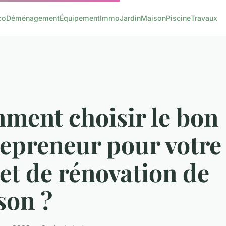
co
Déménagement
Équipement
Immo
Jardin
Maison
Piscine
Travaux
ment choisir le bon
repreneur pour votre
et de rénovation de
son ?