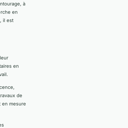
ntourage, à
erche en
 il est
leur
taires en
vail.
icence,
travaux de
st en mesure
es