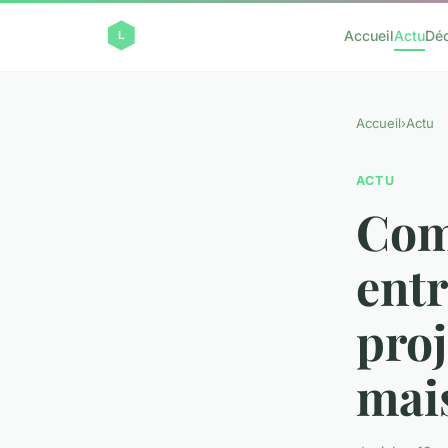
Accueil
Actu
Dé
Accueil
›
Actu
ACTU
Com
ent
proj
mai