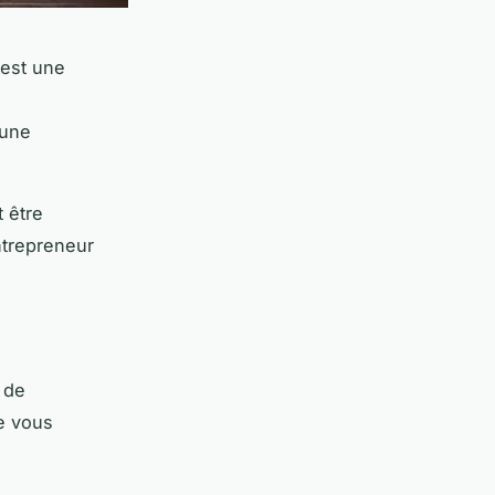
 est une
 une
t être
ntrepreneur
 de
e vous