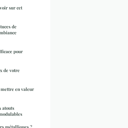
voir sur cet
stuces de
ambiance
fficace pour
x de votre
 mettre en valeur
s atouts
 modulables
rs métalliques ?