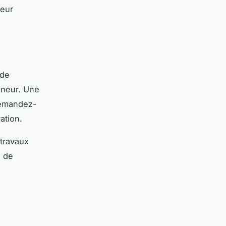
leur
 de
eneur. Une
 demandez-
vation.
travaux
s de